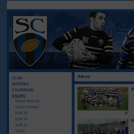
Altres
CLUB
NOTICIES
B
CALENDARI
EQUIPS
Sènior Masculí
Sènior Femení
SUB 18
SUB 16
B
SUB 14
Touch