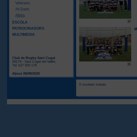
Veterans
All Dads
Altres
ESCOLA
PATROCINADORS
M
MULTIMEDIA
Club de Rugby Sant Cugat
08174 - Sant Cugat del Vallès
Tel. 627 930 178
dijous 06/08/2026
0 resultats trobats