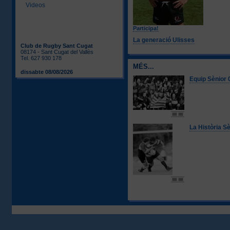
Videos
Participa!
La generació Ulisses
Club de Rugby Sant Cugat
08174 - Sant Cugat del Vallès
Tel. 627 930 178
MÉS...
dissabte 08/08/2026
Equip Sènior 0
La Història S