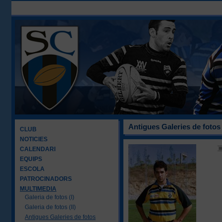
Antigues Galeries de fotos
CLUB
NOTICIES
CALENDARI
EQUIPS
ESCOLA
PATROCINADORS
MULTIMEDIA
Galeria de fotos (I)
Galeria de fotos (II)
Antigues Galeries de fotos