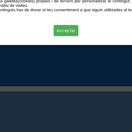
za galetes(cookies) pròpies i de tercers per personalitzar el contingut
àlisi de visites.
ntinguts has de donar el teu consentiment a que siguin utilitzades al te
Acceptar