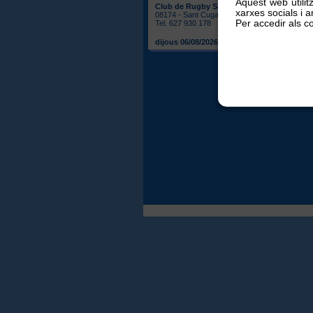
Aquest web utilit
Club de Rugby Sant Cugat
xarxes socials i an
08174 - Sant Cugat del Vallès
Per accedir als co
Tel. 627 930 178
dijous 06/08/2026