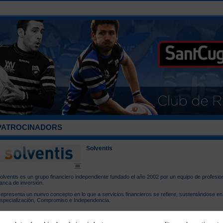
PATROCINADORS
Solventis
olventis es un grupo financiero independiente fundado el año 2002 por un equipo de profesio
anca de inversión.
epresenta un nuevo concepto en lo que a servicios financieros se refiere, sustentándose en e
specialización, Compromiso e Independencia.
nllaç:
Solventis