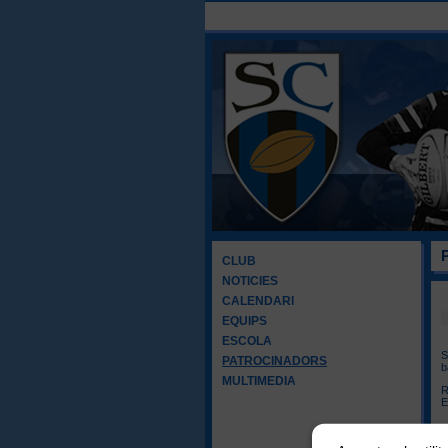
CLUB
NOTICIES
CALENDARI
EQUIPS
ESCOLA
S
PATROCINADORS
b
MULTIMEDIA
R
E
E