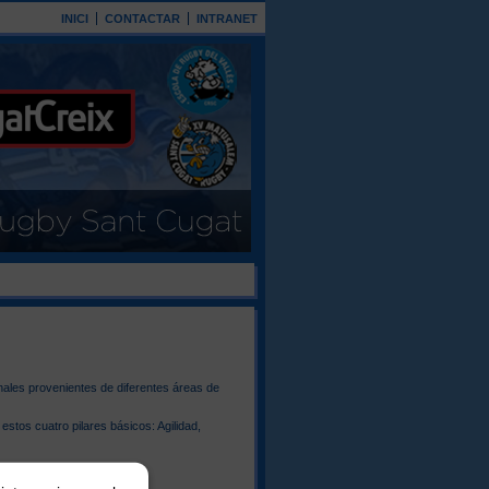
INICI
CONTACTAR
INTRANET
nales provenientes de diferentes áreas de
stos cuatro pilares básicos: Agilidad,